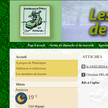
Page d'accueil
Sorties du dimanche et du mercredi
Agenda 
ATTICHES
Accueil
A propos de Phalempin
le 14/02/2024 à
Adhésion et réductions
Les membres du bureau
Christian DELAR
Rdv à l'église
Météo
Amiens
19
°C
Ciel dégagé