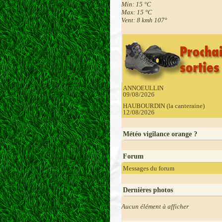
Min: 15 °C
Max: 15 °C
Vent: 8 kmh 107°
ANNOEULLIN
09/08/2026
HAUBOURDIN (la canteraine)
12/08/2026
Météo vigilance orange ?
Forum
Messages du forum
Dernières photos
Aucun élément à afficher