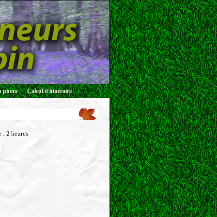
 photo
Calcul d'itinéraire
e :
2 heures