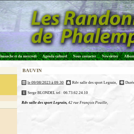
dimanche et du mercredi
Agenda culturel
Nous contacter
Newsletter
Album
BAUVIN
le 09/08/2023 à 09:30
Rdv salle des sport Legrain,
Duré
Serge BLONDEL tel : 06.73.62.24.10
Rdv salle des sport Legrain,
42 rue François Pouille,