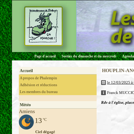
Page d'accueil
Sorties du dimanche et du mercredi
Agenda 
HOUPLIN-AN
Accueil
A propos de Phalempin
le 12/03/2025 à
Adhésion et réductions
Les membres du bureau
Franck MUCCIOL
Rdv à l'église, plac
Météo
Amiens
13
°C
Ciel dégagé