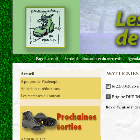
Page d'accueil
Sorties du dimanche et du mercredi
Agenda 
WATTIGNIES
Accueil
A propos de Phalempin
le 22/03/2026 à
Adhésion et réductions
Les membres du bureau
Brigitte DHE Tel
Rdv à l'Eglise
Place
ANNOEULLIN