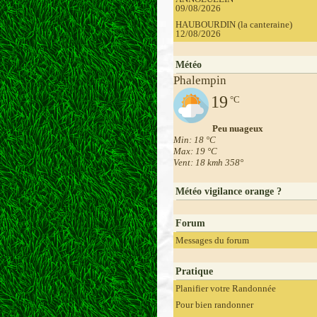
09/08/2026
HAUBOURDIN (la canteraine)
12/08/2026
Météo
Phalempin
19
°C
Peu nuageux
Min: 18 °C
Max: 19 °C
Vent: 18 kmh 358°
Météo vigilance orange ?
Forum
Messages du forum
Pratique
Planifier votre Randonnée
Pour bien randonner