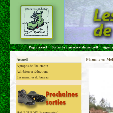
Page d'accueil
Sorties du dimanche et du mercredi
Agenda 
Péronne en Méla
Accueil
A propos de Phalempin
Adhésion et réductions
Les membres du bureau
HAUBOURDIN (la canteraine)