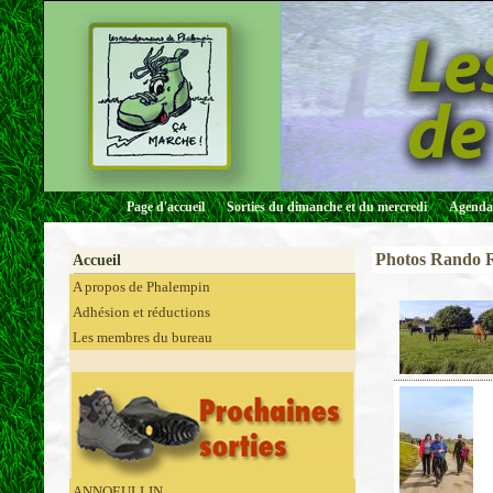
Page d'accueil
Sorties du dimanche et du mercredi
Agenda 
Photos Rando
Accueil
A propos de Phalempin
Adhésion et réductions
Les membres du bureau
ANNOEULLIN