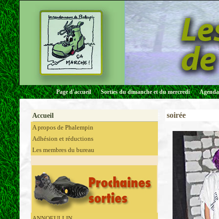
Page d'accueil
Sorties du dimanche et du mercredi
Agenda 
soirée
Accueil
A propos de Phalempin
Adhésion et réductions
Les membres du bureau
ANNOEULLIN