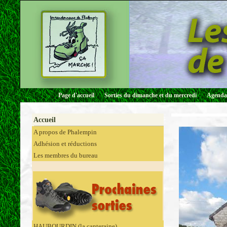
Page d'accueil
Sorties du dimanche et du mercredi
Agenda 
Accueil
A propos de Phalempin
Adhésion et réductions
Les membres du bureau
HAUBOURDIN (la canteraine)