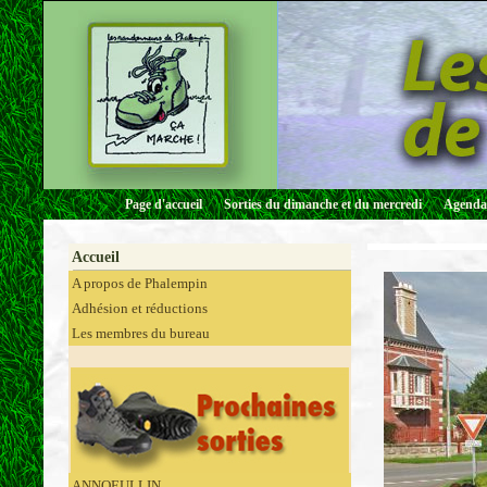
Page d'accueil
Sorties du dimanche et du mercredi
Agenda 
Accueil
A propos de Phalempin
Adhésion et réductions
Les membres du bureau
ANNOEULLIN